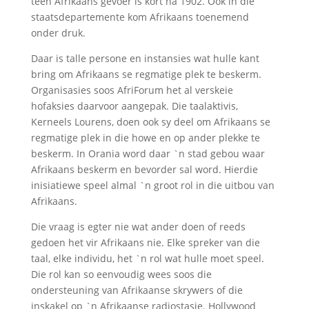
teen Afrikaans gevoer is kort na 1902. Ook in die
staatsdepartemente kom Afrikaans toenemend
onder druk.
Daar is talle persone en instansies wat hulle kant
bring om Afrikaans se regmatige plek te beskerm.
Organisasies soos AfriForum het al verskeie
hofaksies daarvoor aangepak. Die taalaktivis,
Kerneels Lourens, doen ook sy deel om Afrikaans se
regmatige plek in die howe en op ander plekke te
beskerm. In Orania word daar `n stad gebou waar
Afrikaans beskerm en bevorder sal word. Hierdie
inisiatiewe speel almal `n groot rol in die uitbou van
Afrikaans.
Die vraag is egter nie wat ander doen of reeds
gedoen het vir Afrikaans nie. Elke spreker van die
taal, elke individu, het `n rol wat hulle moet speel.
Die rol kan so eenvoudig wees soos die
ondersteuning van Afrikaanse skrywers of die
inskakel op `n Afrikaanse radiostasie. Hollywood