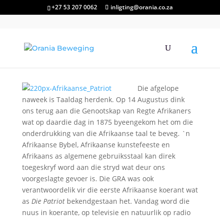
+27 53 207 0062
inligting@orania.co.za
Die afgelope
naweek is Taaldag herdenk. Op 14 Augustus dink
ons terug aan die Genootskap van Regte Afrikaners
wat op daardie dag in 1875 byeengekom het om die
onderdrukking van die Afrikaanse taal te beveg. `n
Afrikaanse Bybel, Afrikaanse kunstefeeste en
Afrikaans as algemene gebruiksstaal kan direk
toegeskryf word aan die stryd wat deur ons
voorgeslagte gevoer is. Die GRA was ook
verantwoordelik vir die eerste Afrikaanse koerant wat
as
Die Patriot
bekendgestaan het. Vandag word die
nuus in koerante, op televisie en natuurlik op radio