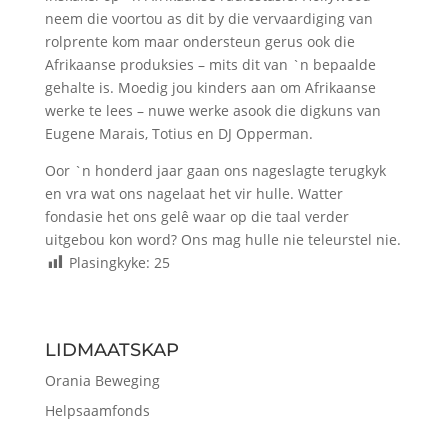
neem die voortou as dit by die vervaardiging van
rolprente kom maar ondersteun gerus ook die
Afrikaanse produksies – mits dit van `n bepaalde
gehalte is. Moedig jou kinders aan om Afrikaanse
werke te lees – nuwe werke asook die digkuns van
Eugene Marais, Totius en DJ Opperman.
Oor `n honderd jaar gaan ons nageslagte terugkyk
en vra wat ons nagelaat het vir hulle. Watter
fondasie het ons gelê waar op die taal verder
uitgebou kon word? Ons mag hulle nie teleurstel nie.
Plasingkyke:
25
LIDMAATSKAP
Orania Beweging
Helpsaamfonds