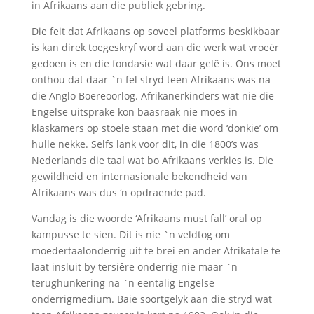
in Afrikaans aan die publiek gebring.
Die feit dat Afrikaans op soveel platforms beskikbaar
is kan direk toegeskryf word aan die werk wat vroeër
gedoen is en die fondasie wat daar gelê is. Ons moet
onthou dat daar `n fel stryd teen Afrikaans was na
die Anglo Boereoorlog. Afrikanerkinders wat nie die
Engelse uitsprake kon baasraak nie moes in
klaskamers op stoele staan met die word ‘donkie’ om
hulle nekke. Selfs lank voor dit, in die 1800’s was
Nederlands die taal wat bo Afrikaans verkies is. Die
gewildheid en internasionale bekendheid van
Afrikaans was dus ‘n opdraende pad.
Vandag is die woorde ‘Afrikaans must fall’ oral op
kampusse te sien. Dit is nie `n veldtog om
moedertaalonderrig uit te brei en ander Afrikatale te
laat insluit by tersiêre onderrig nie maar `n
terughunkering na `n eentalig Engelse
onderrigmedium. Baie soortgelyk aan die stryd wat