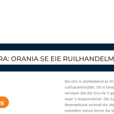
RA: ORANIA SE EIE RUILHANDEL
Die Ora is alombekend as Or
ruilhandelmiddel. Dit is bela
verstaan dat die Ora nie ŉ ge
maar ŉ koeponstelsel. Die S
ng
Reserwebank verbied die sk
monetêre stelsel binne die S