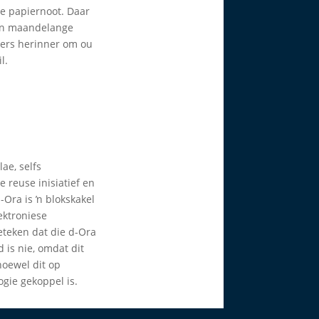
e papiernoot. Daar
e ŉ maandelange
kers herinner om ou
l.
ae, selfs
e reuse inisiatief en
-Ora is ŉ blokskakel
lektroniese
eteken dat die d-Ora
 is nie, omdat dit
hoewel dit op
ogie gekoppel is.