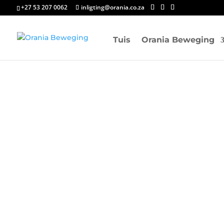
+27 53 207 0062
inligting@orania.co.za
Tuis
Orania Beweging