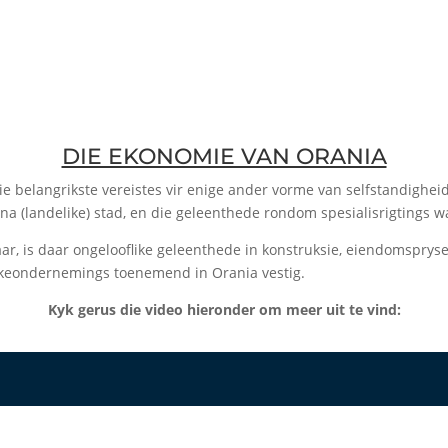
DIE EKONOMIE VAN ORANIA
e belangrikste vereistes vir enige ander vorme van selfstandigheid
 na (landelike) stad, en die geleenthede rondom spesialisrigtings
aar, is daar ongelooflike geleenthede in konstruksie, eiendomsprys
akeondernemings toenemend in Orania vestig.
Kyk gerus die video hieronder om meer uit te vind: