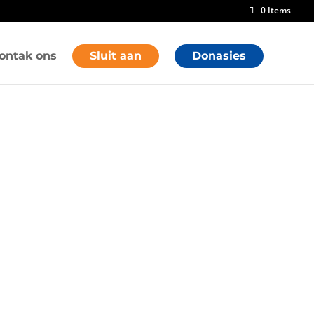
0 Items
ontak ons
Sluit aan
Donasies