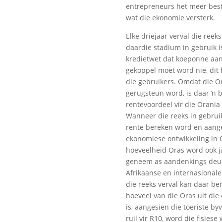
entrepreneurs het meer bes
wat die ekonomie versterk.
Elke driejaar verval die reek
daardie stadium in gebruik is
kredietwet dat koeponne aa
gekoppel moet word nie, dit 
die gebruikers. Omdat die O
gerugsteun word, is daar ŉ 
rentevoordeel vir die Orani
Wanneer die reeks in gebruik
rente bereken word en aang
ekonomiese ontwikkeling in 
hoeveelheid Oras word ook ja
geneem as aandenkings deur
Afrikaanse en internasionale
die reeks verval kan daar be
hoeveel van die Oras uit di
is, aangesien die toeriste b
ruil vir R10, word die fisiese