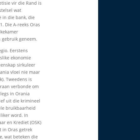
isie vir die Rand is
stelsel wat
in die bank, die
ϕ1. Die A-reeks Oras
Sakekamer
in gebruik geneem.
egio. Eerstens
aslike ekonomie
eenskap sirkuleer
rania vloei nie maar
k). Tweedens is
aaraan verbonde om
slegs in Orania
tief uit die krimineel
le bruikbaarheid
liker word. In
ar en Krediet (OSK)
t in Oras getrek
e, wat beteken die