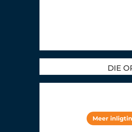
DIE O
Meer inligti