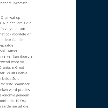
teebare inkomste
s Oras wat op
. Nie net vereis die
n ŉ vervaldatum
het ook voordele vir
ra deur Rande
bepaalde
a Sakekamer.
 verval, kan daardie
ewend word vir
Orania. ŉ Groot
arliks uit Orania
 beide Suid-
 toeriste. Wanneer
reken word presies
e ekonomie geneem
yvoorbeeld 10 Ora
 waarde nie uit die