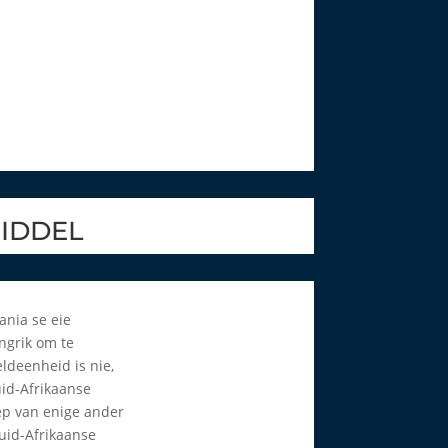
MIDDEL
ania se eie
ngrik om te
ldeenheid is nie,
uid-Afrikaanse
ep van enige ander
uid-Afrikaanse