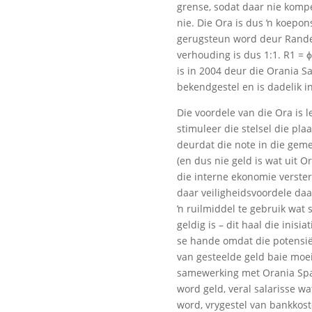
grense, sodat daar nie kompet
nie. Die Ora is dus ŉ koepon
gerugsteun word deur Rande 
verhouding is dus 1:1. R1 = 
is in 2004 deur die Orania 
bekendgestel en is dadelik 
Die voordele van die Ora is l
stimuleer die stelsel die pla
deurdat die note in die gem
(en dus nie geld is wat uit O
die interne ekonomie verster
daar veiligheidsvoordele d
ŉ ruilmiddel te gebruik wat 
geldig is – dit haal die inisia
se hande omdat die potensië
van gesteelde geld baie moei
samewerking met Orania Spa
word geld, veral salarisse wa
word, vrygestel van bankkost