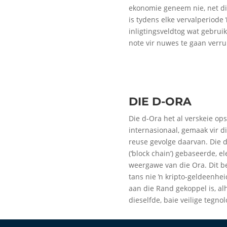
ekonomie geneem nie, net di
is tydens elke vervalperiod
inligtingsveldtog wat gebrui
note vir nuwes te gaan verrui
DIE D-ORA
Die d-Ora het al verskeie opsl
internasionaal, gemaak vir di
reuse gevolge daarvan. Die d
(‘block chain’) gebaseerde, e
weergawe van die Ora. Dit b
tans nie ŉ kripto-geldeenheid
aan die Rand gekoppel is, al
dieselfde, baie veilige tegnol