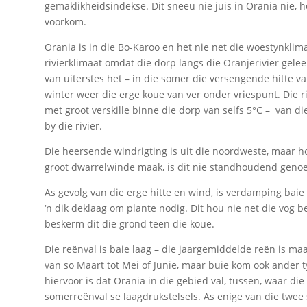
gemaklikheidsindekse. Dit sneeu nie juis in Orania nie, h
voorkom.
Orania is in die Bo-Karoo en het nie net die woestynklim
rivierklimaat omdat die dorp langs die Oranjerivier geleë 
van uiterstes het – in die somer die versengende hitte v
winter weer die erge koue van ver onder vriespunt. Die r
met groot verskille binne die dorp van selfs 5°C – van 
by die rivier.
Die heersende windrigting is uit die noordweste, maar h
groot dwarrelwinde maak, is dit nie standhoudend geno
As gevolg van die erge hitte en wind, is verdamping baie
‘n dik deklaag om plante nodig. Dit hou nie net die vog be
beskerm dit die grond teen die koue.
Die reënval is baie laag – die jaargemiddelde reën is ma
van so Maart tot Mei of Junie, maar buie kom ook ander 
hiervoor is dat Orania in die gebied val, tussen, waar di
somerreënval se laagdrukstelsels. As enige van die twee s