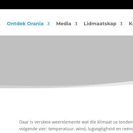
Ontdek Orania
Media
Lidmaatskap
K
Daar is verskeie weerelemente wat die klimaat se tendens
volgende vier: temperatuur, wind, lugvogtigheid en reënv