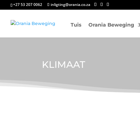
+27 53 207 0062
inligting@orania.co.za
Tuis
Orania Beweging
KLIMAAT