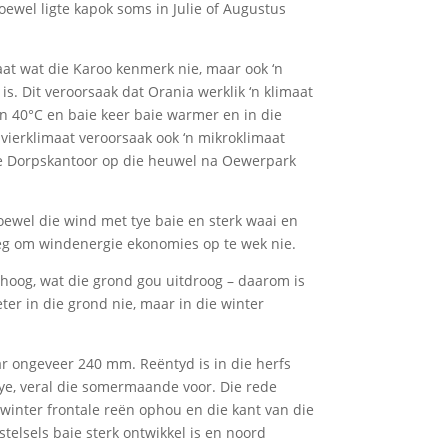
oewel ligte kapok soms in Julie of Augustus
aat wat die Karoo kenmerk nie, maar ook ‘n
is. Dit veroorsaak dat Orania werklik ‘n klimaat
an 40°C en baie keer baie warmer en in die
ivierklimaat veroorsaak ook ‘n mikroklimaat
die Dorpskantoor op die heuwel na Oewerpark
oewel die wind met tye baie en sterk waai en
eg om windenergie ekonomies op te wek nie.
 hoog, wat die grond gou uitdroog – daarom is
ter in die grond nie, maar in die winter
ar ongeveer 240 mm. Reëntyd is in die herfs
tye, veral die somermaande voor. Die rede
e winter frontale reën ophou en die kant van die
telsels baie sterk ontwikkel is en noord