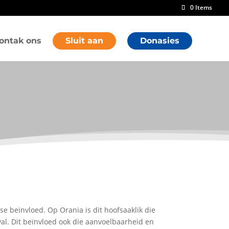
0 Items
ontak ons
Sluit aan
Donasies
e beïnvloed. Op Orania is dit hoofsaaklik die
al. Dit beïnvloed ook die aanvoelbaarheid en