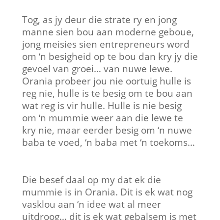
Tog, as jy deur die strate ry en jong
manne sien bou aan moderne geboue,
jong meisies sien entrepreneurs word
om ‘n besigheid op te bou dan kry jy die
gevoel van groei… van nuwe lewe.
Orania probeer jou nie oortuig hulle is
reg nie, hulle is te besig om te bou aan
wat reg is vir hulle. Hulle is nie besig
om ‘n mummie weer aan die lewe te
kry nie, maar eerder besig om ‘n nuwe
baba te voed, ‘n baba met ‘n toekoms…
Die besef daal op my dat ek die
mummie is in Orania. Dit is ek wat nog
vasklou aan ‘n idee wat al meer
uitdroog… dit is ek wat gebalsem is met