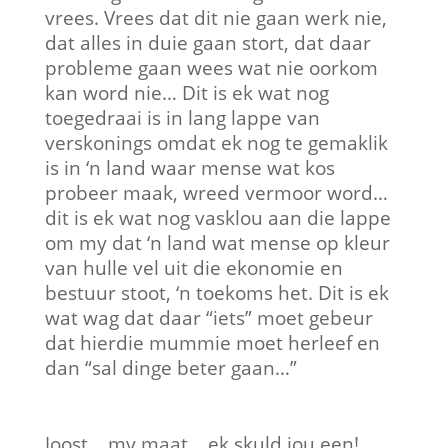
vrees. Vrees dat dit nie gaan werk nie,
dat alles in duie gaan stort, dat daar
probleme gaan wees wat nie oorkom
kan word nie… Dit is ek wat nog
toegedraai is in lang lappe van
verskonings omdat ek nog te gemaklik
is in ‘n land waar mense wat kos
probeer maak, wreed vermoor word…
dit is ek wat nog vasklou aan die lappe
om my dat ‘n land wat mense op kleur
van hulle vel uit die ekonomie en
bestuur stoot, ‘n toekoms het. Dit is ek
wat wag dat daar “iets” moet gebeur
dat hierdie mummie moet herleef en
dan “sal dinge beter gaan…”
Joost… my maat… ek skuld jou een!