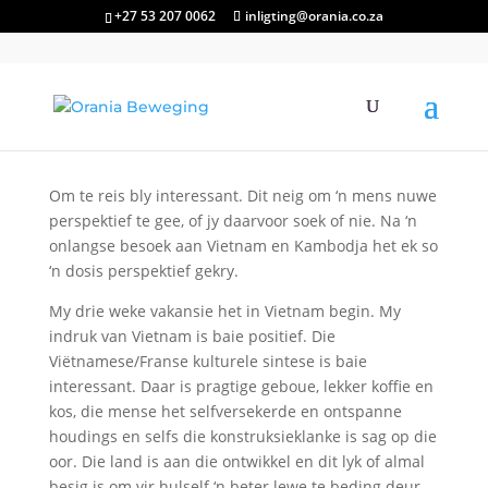
+27 53 207 0062
inligting@orania.co.za
Om te reis bly interessant. Dit neig om ‘n mens nuwe
perspektief te gee, of jy daarvoor soek of nie. Na ‘n
onlangse besoek aan Vietnam en Kambodja het ek so
‘n dosis perspektief gekry.
My drie weke vakansie het in Vietnam begin. My
indruk van Vietnam is baie positief. Die
Viëtnamese/Franse kulturele sintese is baie
interessant. Daar is pragtige geboue, lekker koffie en
kos, die mense het selfversekerde en ontspanne
houdings en selfs die konstruksieklanke is sag op die
oor. Die land is aan die ontwikkel en dit lyk of almal
besig is om vir hulself ‘n beter lewe te beding deur