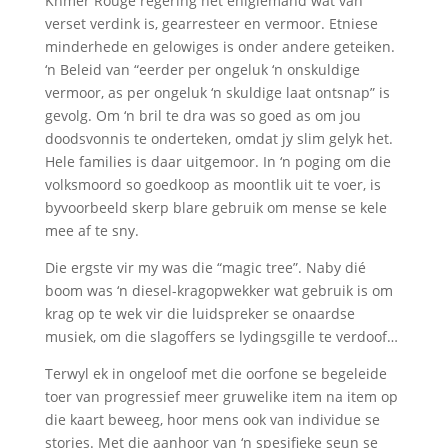
Khmer Rouge regering het enigiemand wat van
verset verdink is, gearresteer en vermoor. Etniese
minderhede en gelowiges is onder andere geteiken.
‘n Beleid van “eerder per ongeluk ‘n onskuldige
vermoor, as per ongeluk ‘n skuldige laat ontsnap” is
gevolg. Om ‘n bril te dra was so goed as om jou
doodsvonnis te onderteken, omdat jy slim gelyk het.
Hele families is daar uitgemoor. In ‘n poging om die
volksmoord so goedkoop as moontlik uit te voer, is
byvoorbeeld skerp blare gebruik om mense se kele
mee af te sny.
Die ergste vir my was die “magic tree”. Naby dié
boom was ‘n diesel-kragopwekker wat gebruik is om
krag op te wek vir die luidspreker se onaardse
musiek, om die slagoffers se lydingsgille te verdoof…
Terwyl ek in ongeloof met die oorfone se begeleide
toer van progressief meer gruwelike item na item op
die kaart beweeg, hoor mens ook van individue se
stories. Met die aanhoor van ‘n spesifieke seun se