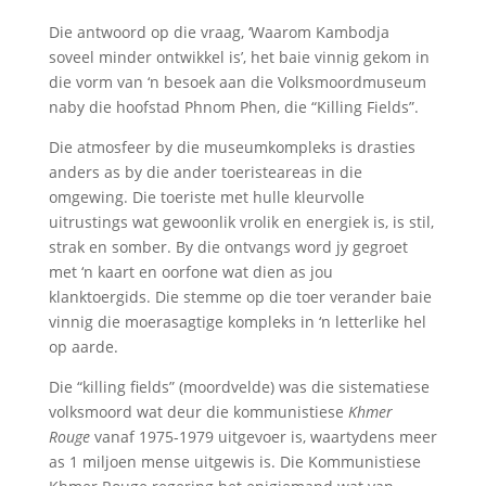
Die antwoord op die vraag, ‘Waarom Kambodja
soveel minder ontwikkel is’, het baie vinnig gekom in
die vorm van ‘n besoek aan die Volksmoordmuseum
naby die hoofstad Phnom Phen, die “Killing Fields”.
Die atmosfeer by die museumkompleks is drasties
anders as by die ander toeristeareas in die
omgewing. Die toeriste met hulle kleurvolle
uitrustings wat gewoonlik vrolik en energiek is, is stil,
strak en somber. By die ontvangs word jy gegroet
met ‘n kaart en oorfone wat dien as jou
klanktoergids. Die stemme op die toer verander baie
vinnig die moerasagtige kompleks in ‘n letterlike hel
op aarde.
Die “killing fields” (moordvelde) was die sistematiese
volksmoord wat deur die kommunistiese
Khmer
Rouge
vanaf 1975-1979 uitgevoer is, waartydens meer
as 1 miljoen mense uitgewis is. Die Kommunistiese