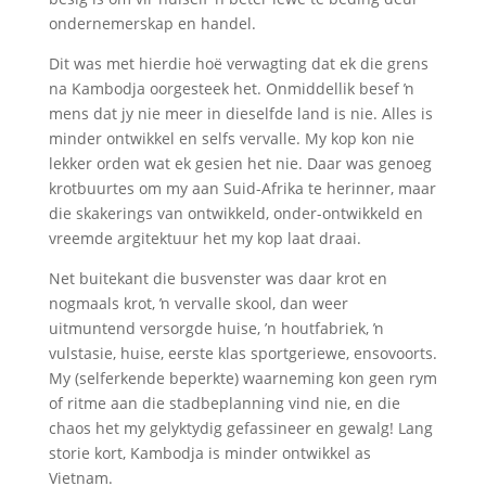
ondernemerskap en handel.
Dit was met hierdie hoë verwagting dat ek die grens
na Kambodja oorgesteek het. Onmiddellik besef ŉ
mens dat jy nie meer in dieselfde land is nie. Alles is
minder ontwikkel en selfs vervalle. My kop kon nie
lekker orden wat ek gesien het nie. Daar was genoeg
krotbuurtes om my aan Suid-Afrika te herinner, maar
die skakerings van ontwikkeld, onder-ontwikkeld en
vreemde argitektuur het my kop laat draai.
Net buitekant die busvenster was daar krot en
nogmaals krot, ŉ vervalle skool, dan weer
uitmuntend versorgde huise, ’n houtfabriek, ŉ
vulstasie, huise, eerste klas sportgeriewe, ensovoorts.
My (selferkende beperkte) waarneming kon geen rym
of ritme aan die stadbeplanning vind nie, en die
chaos het my gelyktydig gefassineer en gewalg! Lang
storie kort, Kambodja is minder ontwikkel as
Vietnam.