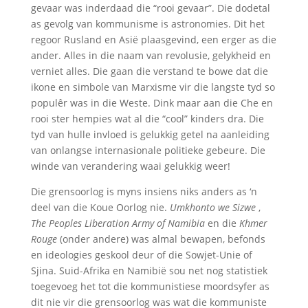
gevaar was inderdaad die “rooi gevaar”. Die dodetal
as gevolg van kommunisme is astronomies. Dit het
regoor Rusland en Asië plaasgevind, een erger as die
ander. Alles in die naam van revolusie, gelykheid en
verniet alles. Die gaan die verstand te bowe dat die
ikone en simbole van Marxisme vir die langste tyd so
populêr was in die Weste. Dink maar aan die Che en
rooi ster hempies wat al die “cool” kinders dra. Die
tyd van hulle invloed is gelukkig getel na aanleiding
van onlangse internasionale politieke gebeure. Die
winde van verandering waai gelukkig weer!
Die grensoorlog is myns insiens niks anders as ‘n
deel van die Koue Oorlog nie.
Umkhonto we Sizwe
,
The Peoples Liberation Army of Namibia
en die
Khmer
Rouge
(onder andere) was almal bewapen, befonds
en ideologies geskool deur of die Sowjet-Unie of
Sjina. Suid-Afrika en Namibië sou net nog statistiek
toegevoeg het tot die kommunistiese moordsyfer as
dit nie vir die grensoorlog was wat die kommuniste