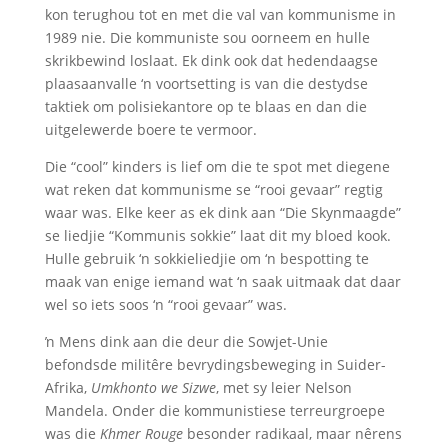
kon terughou tot en met die val van kommunisme in
1989 nie. Die kommuniste sou oorneem en hulle
skrikbewind loslaat. Ek dink ook dat hedendaagse
plaasaanvalle ‘n voortsetting is van die destydse
taktiek om polisiekantore op te blaas en dan die
uitgelewerde boere te vermoor.
Die “cool” kinders is lief om die te spot met diegene
wat reken dat kommunisme se “rooi gevaar” regtig
waar was. Elke keer as ek dink aan “Die Skynmaagde”
se liedjie “Kommunis sokkie” laat dit my bloed kook.
Hulle gebruik ‘n sokkieliedjie om ‘n bespotting te
maak van enige iemand wat ‘n saak uitmaak dat daar
wel so iets soos ‘n “rooi gevaar” was.
ŉ Mens dink aan die deur die Sowjet-Unie
befondsde militêre bevrydingsbeweging in Suider-
Afrika,
Umkhonto we Sizwe
, met sy leier Nelson
Mandela. Onder die kommunistiese terreurgroepe
was die
Khmer Rouge
besonder radikaal, maar nêrens