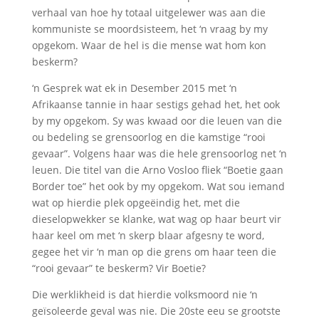
verhaal van hoe hy totaal uitgelewer was aan die
kommuniste se moordsisteem, het ‘n vraag by my
opgekom. Waar de hel is die mense wat hom kon
beskerm?
‘n Gesprek wat ek in Desember 2015 met ‘n
Afrikaanse tannie in haar sestigs gehad het, het ook
by my opgekom. Sy was kwaad oor die leuen van die
ou bedeling se grensoorlog en die kamstige “rooi
gevaar”. Volgens haar was die hele grensoorlog net ‘n
leuen. Die titel van die Arno Vosloo fliek “Boetie gaan
Border toe” het ook by my opgekom. Wat sou iemand
wat op hierdie plek opgeëindig het, met die
dieselopwekker se klanke, wat wag op haar beurt vir
haar keel om met ‘n skerp blaar afgesny te word,
gegee het vir ‘n man op die grens om haar teen die
“rooi gevaar” te beskerm? Vir Boetie?
Die werklikheid is dat hierdie volksmoord nie ‘n
geïsoleerde geval was nie. Die 20ste eeu se grootste