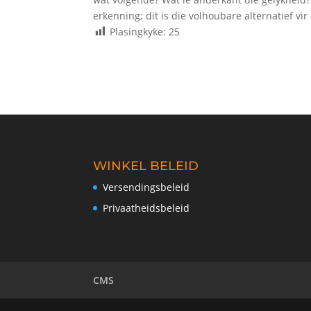
erkenning; dit is die volhoubare alternatief vi
Plasingkyke:
25
WINKEL BELEID
Versendingsbeleid
Privaatheidsbeleid
CMS