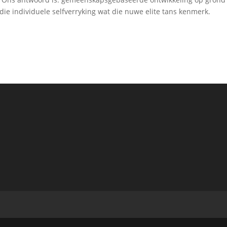
r die individuele selfverryking wat die nuwe elite tans kenmerk.