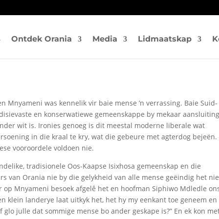
Ontdek Orania
Media
Lidmaatskap
K
 Mnyameni was kennelik vir baie mense ’n verrassing. Baie Suid-
radisievaste en konserwatiewe gemeenskappe by mekaar aansluitin
der wit is. Ironies genoeg is dit meestal moderne liberale wat
soening in die kraal te kry, wat die gebeure met agterdog bejeën.
iese vooroordele voldoen nie.
landelike, tradisionele Oos-Kaapse Isixhosa gemeenskap en die
 van Orania nie by die gelykheid van alle mense geëindig het nie
er op Mnyameni besoek afgelê het en hoofman Siphiwo Mdledle on
n klein landerye laat uitkyk het, het hy my eenkant toe geneem en
 of glo julle dat sommige mense bo ander geskape is?” En ek kon met