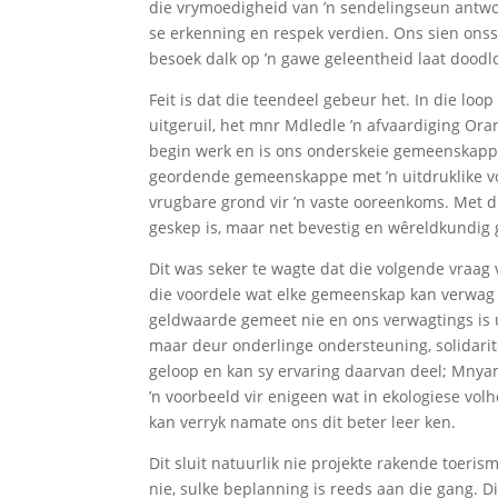
die vrymoedigheid van ’n sendelingseun antwo
se erkenning en respek verdien. Ons sien onss
besoek dalk op ’n gawe geleentheid laat dood
Feit is dat die teendeel gebeur het. In die l
uitgeruil, het mnr Mdledle ’n afvaardiging O
begin werk en is ons onderskeie gemeenskappe
geordende gemeenskappe met ’n uitdruklike voo
vrugbare grond vir ’n vaste ooreenkoms. Met 
geskep is, maar net bevestig en wêreldkundig 
Dit was seker te wagte dat die volgende vraag
die voordele wat elke gemeenskap kan verwag o
geldwaarde gemeet nie en ons verwagtings is ui
maar deur onderlinge ondersteuning, solidarit
geloop en kan sy ervaring daarvan deel; Mnyam
’n voorbeeld vir enigeen wat in ekologiese vo
kan verryk namate ons dit beter leer ken.
Dit sluit natuurlik nie projekte rakende toeri
nie, sulke beplanning is reeds aan die gang. 