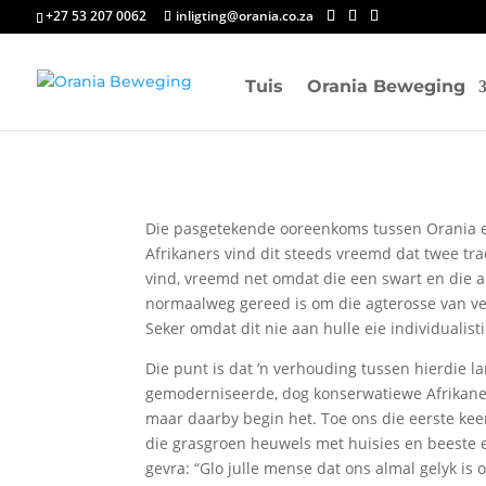
+27 53 207 0062
inligting@orania.co.za
Tuis
Orania Beweging
Die pasgetekende ooreenkoms tussen Orania en
Afrikaners vind dit steeds vreemd dat twee t
vind, vreemd net omdat die een swart en die an
normaalweg gereed is om die agterosse van ver
Seker omdat dit nie aan hulle eie individualist
Die punt is dat ‘n verhouding tussen hierdie 
gemoderniseerde, dog konserwatiewe Afrikaners
maar daarby begin het. Toe ons die eerste ke
die grasgroen heuwels met huisies en beeste e
gevra: “Glo julle mense dat ons almal gelyk is