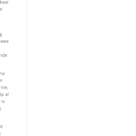
ekaar
ie
ng
 twee
ande
 na
an
 nie,
lp al
 is
g
it
s