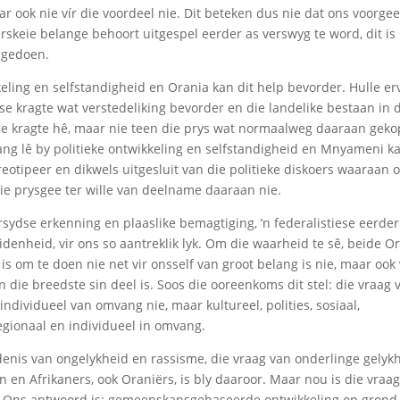
ar ook nie vír die voordeel nie. Dit beteken dus nie dat ons voorge
rskeie belange behoort uitgespel eerder as verswyg te word, dit is
 gedoen.
ing en selfstandigheid en Orania kan dit help bevorder. Hulle er
e kragte wat verstedeliking bevorder en die landelike bestaan in 
ese kragte hê, maar nie teen die prys wat normaalweg daaraan geko
ang lê by politieke ontwikkeling en selfstandigheid en Mnyameni k
reotipeer en dikwels uitgesluit van die politieke diskoers waaraan 
 nie prysgee ter wille van deelname daaraan nie.
sydse erkenning en plaaslike bemagtiging, ’n federalistiese eerder
keidenheid, vir ons so aantreklik lyk. Om die waarheid te sê, beide O
 om te doen nie net vir onsself van groot belang is nie, maar ook 
die breedste sin deel is. Soos die ooreenkoms dit stel: die vraag 
ndividueel van omvang nie, maar kultureel, polities, sosiaal,
gionaal en individueel in omvang.
iedenis van ongelykheid en rassisme, die vraag van onderlinge gelyk
en en Afrikaners, ook Oraniërs, is bly daaroor. Maar nou is die vraag
d? Ons antwoord is: gemeenskapsgebaseerde ontwikkeling op grond