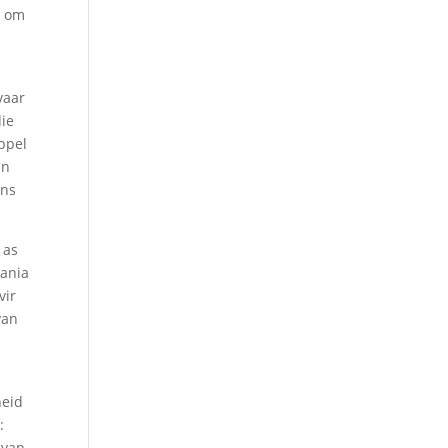
e om
vaar
die
ppel
an
ons
 as
rania
vir
van
heid
:
 van