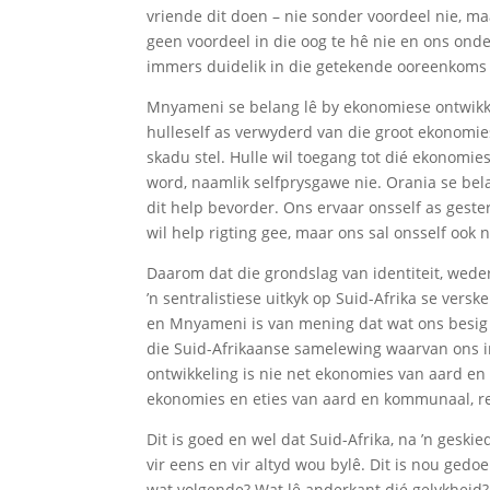
vriende dit doen – nie sonder voordeel nie, ma
geen voordeel in die oog te hê nie en ons onde
immers duidelik in die getekende ooreenkoms
Mnyameni se belang lê by ekonomiese ontwikkel
hulleself as verwyderd van die groot ekonomies
skadu stel. Hulle wil toegang tot dié ekonomi
word, naamlik selfprysgawe nie. Orania se bel
dit help bevorder. Ons ervaar onsself as geste
wil help rigting gee, maar ons sal onsself ook
Daarom dat die grondslag van identiteit, weder
’n sentralistiese uitkyk op Suid-Afrika se vers
en Mnyameni is van mening dat wat ons besig is
die Suid-Afrikaanse samelewing waarvan ons in 
ontwikkeling is nie net ekonomies van aard en i
ekonomies en eties van aard en kommunaal, re
Dit is goed en wel dat Suid-Afrika, na ’n gesk
vir eens en vir altyd wou bylê. Dit is nou gedo
wat volgende? Wat lê anderkant dié gelykhei