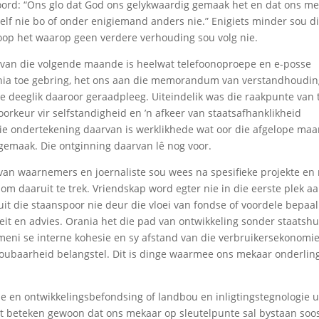
ord: “Ons glo dat God ons gelykwaardig gemaak het en dat ons m
elf nie bo of onder enigiemand anders nie.” Enigiets minder sou d
loop het waarop geen verdere verhouding sou volg nie.
oop van die volgende maande is heelwat telefoonoproepe en e-posse
rania toe gebring, het ons aan die memorandum van verstandhoudi
 deeglik daaroor geraadpleeg. Uiteindelik was die raakpunte van
rkeur vir selfstandigheid en ’n afkeer van staatsafhanklikheid
die ondertekening daarvan is werklikhede wat oor die afgelope ma
gemaak. Die ontginning daarvan lê nog voor.
 van waarnemers en joernaliste sou wees na spesifieke projekte en
m daaruit te trek. Vriendskap word egter nie in die eerste plek a
t die staanspoor nie deur die vloei van fondse of voordele bepaal
eit en advies. Orania het die pad van ontwikkeling sonder staatshu
eni se interne kohesie en sy afstand van die verbruikersekonomie
lhoubaarheid belangstel. Dit is dinge waarmee ons mekaar onderlin
sme en ontwikkelingsbefondsing of landbou en inligtingstegnologie u
Dit beteken gewoon dat ons mekaar op sleutelpunte sal bystaan soo