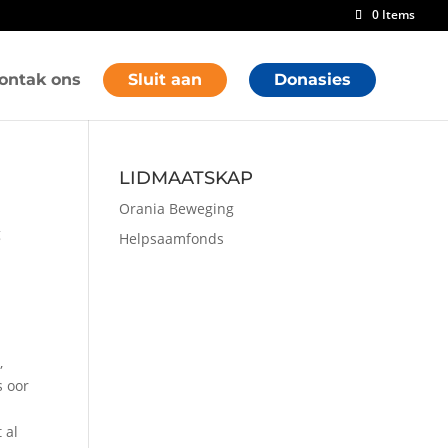
0 Items
ontak ons
Sluit aan
Donasies
LIDMAATSKAP
Orania Beweging
g
Helpsaamfonds
,
s oor
 al