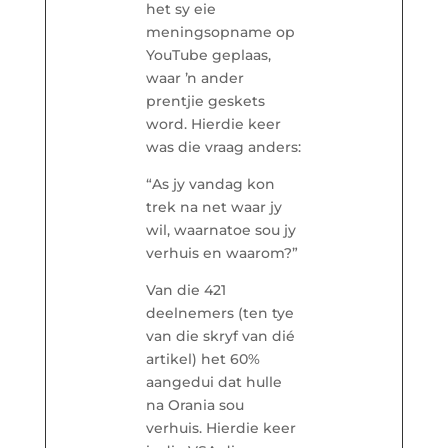
het sy eie
meningsopname op
YouTube geplaas,
waar ŉ ander
prentjie geskets
word. Hierdie keer
was die vraag anders:
“As jy vandag kon
trek na net waar jy
wil, waarnatoe sou jy
verhuis en waarom?”
Van die 421
deelnemers (ten tye
van die skryf van dié
artikel) het 60%
aangedui dat hulle
na Orania sou
verhuis. Hierdie keer