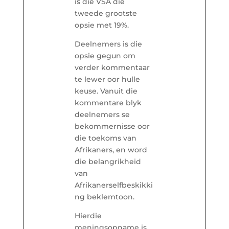
is die VSA die
tweede grootste
opsie met 19%.
Deelnemers is die
opsie gegun om
verder kommentaar
te lewer oor hulle
keuse. Vanuit die
kommentare blyk
deelnemers se
bekommernisse oor
die toekoms van
Afrikaners, en word
die belangrikheid
van
Afrikanerselfbeskikki
ng beklemtoon.
Hierdie
meningsopname is