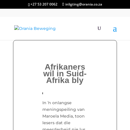
+27 53 207 0062
inligting@orania.co.za
Afrikaners
wil in Suid-
Afrika bly
In ŉ onlangse
meningspeiling van
Maroela Media, toon
lesers dat die
meerderheid nie lus